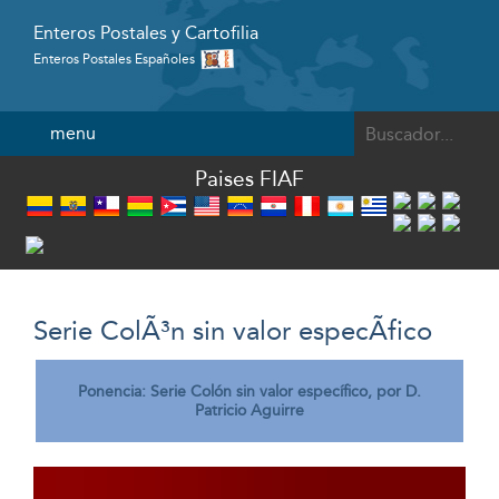
Enteros Postales y Cartofilia
Enteros Postales Españoles
Powered by
menu
Paises FIAF
Serie ColÃ³n sin valor especÃ­fico
Ponencia:
Serie Colón sin valor específico
, por D.
Patricio Aguirre