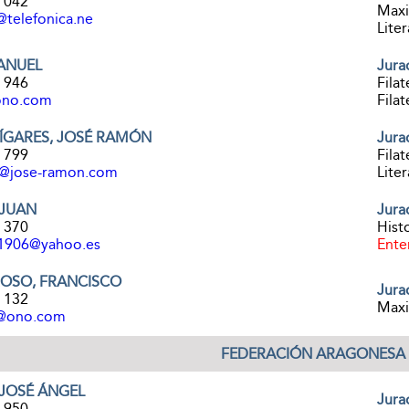
8 042
Maxi
@telefonica.ne
Liter
MANUEL
Jura
2 946
Filat
ono.com
Filat
ÍGARES, JOSÉ RAMÓN
Jura
9 799
Filat
@jose-ramon.com
Liter
 JUAN
Jura
2 370
Histo
1906@yahoo.es
Ente
OSO, FRANCISCO
Jura
0 132
Maxi
@ono.com
FEDERACIÓN ARAGONESA
JOSÉ ÁNGEL
Jura
2 950