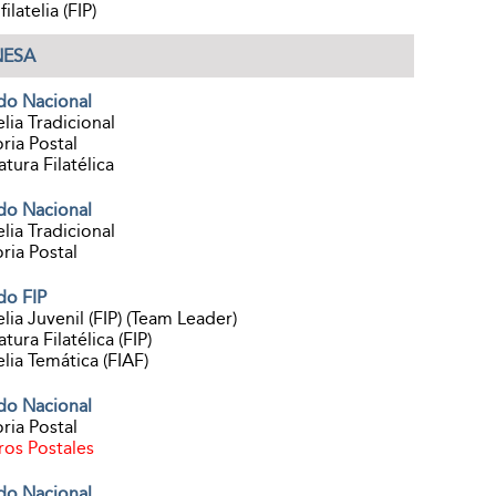
ilatelia (FIP)
NESA
do Nacional
elia Tradicional
ria Postal
atura Filatélica
do Nacional
elia Tradicional
ria Postal
do FIP
elia Juvenil (FIP) (Team Leader)
atura Filatélica (FIP)
elia Temática (FIAF)
do Nacional
ria Postal
ros Postales
do Nacional