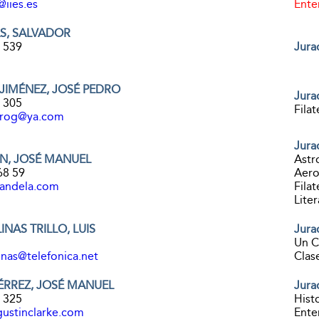
iies.es
Enter
S, SALVADOR
3 539
Jura
IMÉNEZ, JOSÉ PEDRO
Jura
5 305
Filat
drog@ya.com
Jura
N, JOSÉ MANUEL
Astro
68 59
Aerof
andela.com
Filat
Liter
NAS TRILLO, LUIS
Jura
Un C
inas@telefonica.net
Clas
ÉRREZ, JOSÉ MANUEL
Jura
4 325
Histo
ustinclarke.com
Ente