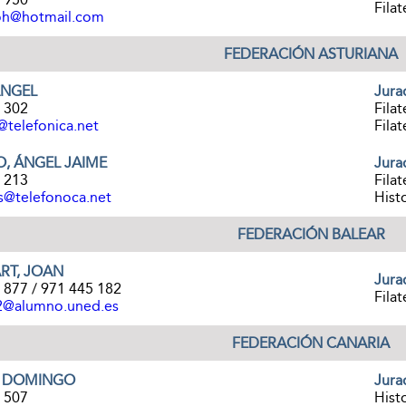
Filat
oh@hotmail.com
FEDERACIÓN ASTURIANA
ÁNGEL
Jura
8 302
Filat
@telefonica.net
Filat
, ÁNGEL JAIME
Jura
4 213
Filat
es@telefonoca.net
Histo
FEDERACIÓN BALEAR
RT, JOAN
Jura
 877 / 971 445 182
Filat
2@alumno.uned.es
FEDERACIÓN CANARIA
, DOMINGO
Jura
7 507
Histo