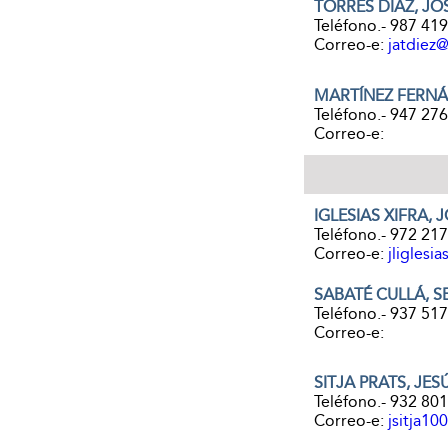
TORRES DÍAZ, J
Teléfono.- 987 41
Correo-e:
jatdiez
MARTÍNEZ FERN
Teléfono.- 947 27
Correo-e:
IGLESIAS XIFRA, J
Teléfono.- 972 21
Correo-e:
jligles
SABATÉ CULLÁ, S
Teléfono.- 937 51
Correo-e:
SITJA PRATS, JES
Teléfono.- 932 80
Correo-e:
jsitja1