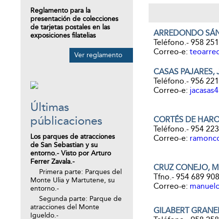
Reglamento para la
presentación de colecciones
de tarjetas postales en las
ARREDONDO SÁN
exposiciones filatelias
Teléfono.- 958 25
Correo-e:
teoarre
Ver reglamento
CASAS PAJARES,
Teléfono.- 956 22
Correo-e:
jacasas
Últimas
públicaciones
CORTÉS DE HARO
Teléfono.- 954 22
Los parques de atracciones
Correo-e:
ramonco
de San Sebastian y su
entorno.- Visto por Arturo
Ferrer Zavala.-
CRUZ CONEJO, 
Primera parte: Parques del
Tfno.- 954 689 90
Monte Ulia y Martutene, su
Correo-e:
manuelc
entorno.-
Segunda parte: Parque de
atracciones del Monte
GILABERT GRANE
Igueldo.-