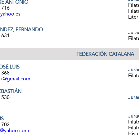
OSÉ ANTONIO
Filat
9 716
Filat
@yahoo.es
Liter
ÁNDEZ, FERNANDO
Jura
6 631
Filat
FEDERACIÓN CATALANA
OSÉ LUIS
Jura
7 368
Filat
iasx@gmail.com
EBASTIÁN
7 530
Jura
Jura
ÚS
Filat
1 702
Filat
00@yahoo.com
Histo