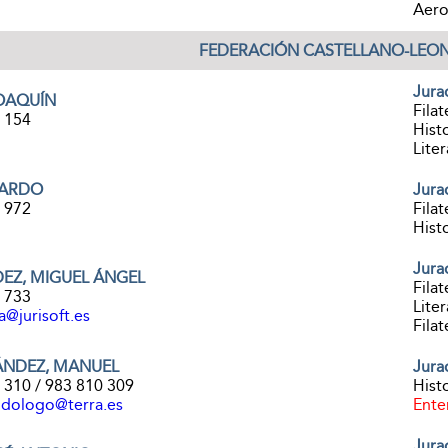
Aerof
FEDERACIÓN CASTELLANO-LEO
Jura
JOAQUÍN
Filat
8 154
Histo
Liter
UARDO
Jura
6 972
Filat
Histo
Jura
EZ, MIGUEL ÁNGEL
Filat
2 733
Liter
@jurisoft.es
Filat
ÁNDEZ, MANUEL
Jura
 310 / 983 810 309
Histo
dologo@terra.es
Ente
Jura