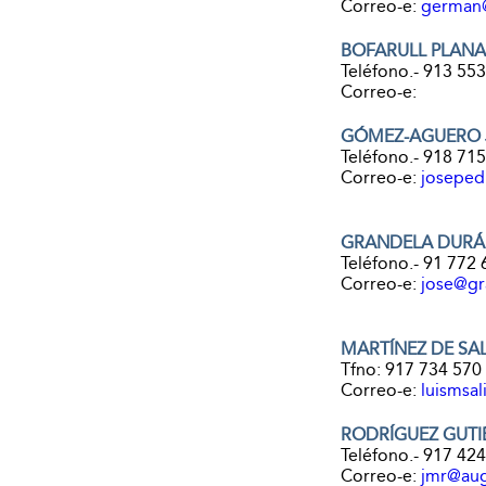
Correo-e:
german@
BOFARULL PLANA
Teléfono.- 913 55
Correo-e:
GÓMEZ-AGUERO J
Teléfono.- 918 71
Correo-e:
josepe
GRANDELA DURÁ
Teléfono.- 91 772 
Correo-e:
jose@gr
MARTÍNEZ DE SALI
Tfno: 917 734 570
Correo-e:
luismsal
RODRÍGUEZ GUTI
Teléfono.- 917 42
Correo-e:
jmr@aug