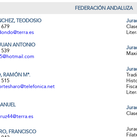
FEDERACIÓN ANDALUZA
CHEZ, TEODOSIO
Jura
1 679
Clas
dondo@terra.es
Liter
 JUAN ANTONIO
Jura
1 539
Maxi
45@hotmail.com
Jura
, RAMÓN Mª.
Tradi
3 515
Histo
rtesharo@telefonica.net
Fisca
Liter
MANUEL
Jura
8
Clas
ruz44@terra.es
Jura
RO, FRANCISCO
Filat