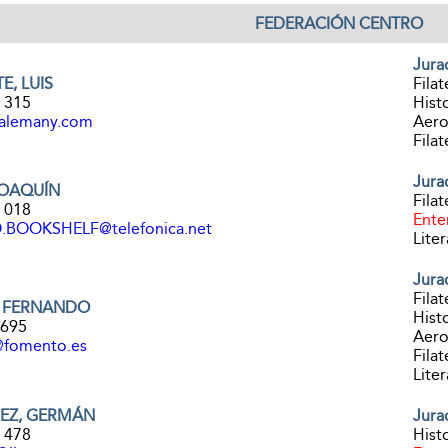
FEDERACIÓN CENTRO
Jura
, LUIS
Filat
3 315
Histo
-alemany.com
Aerof
Filat
Jura
OAQUÍN
Filat
1 018
Ente
BOOKSHELF@telefonica.net
Liter
Jura
Filat
, FERNANDO
Histo
9695
Aerof
@fomento.es
Filat
Liter
EZ, GERMÁN
Jura
7 478
Histo