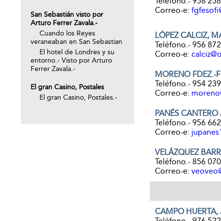
Teléfono.- 958 25
Correo-e:
fgfesofi
San Sebastián visto por
Arturo Ferrer Zavala.-
Cuando los Reyes
LÓPEZ CALCIZ, 
veraneaban en San Sebastian
Teléfono.- 956 87
El hotel de Londres y su
Correo-e:
calciz@
entorno.- Visto por Arturo
Ferrer Zavala.-
MORENO FDEZ.-F
Teléfono.- 954 23
El gran Casino, Postales
Correo-e:
moreno
El gran Casino, Postales.-
PANÉS CANTERO
Teléfono.- 956 66
Correo-e:
jupanes
VELÁZQUEZ BARR
Teléfono.- 856 07
Correo-e:
veoveo
CAMPO HUERTA, 
Teléfono.- 976 52