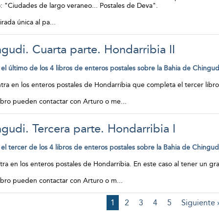
o: "Ciudades de largo veraneo... Postales de Deva".
irada única al pa
...
gudi. Cuarta parte. Hondarribia II
el último de los 4 libros de enteros postales sobre la Bahia de Chingud
ntra en los enteros postales de Hondarribia que completa el tercer libr
libro pueden contactar con Arturo o me
...
gudi. Tercera parte. Hondarribia I
el tercer de los 4 libros de enteros postales sobre la Bahia de Chingud
ntra en los enteros postales de Hondarribia. En este caso al tener un g
libro pueden contactar con Arturo o m
...
1
2
3
4
5
Siguiente 