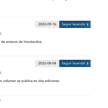
2022-09-16
Seguir leyendo
i.
o de enteros de Hondarribia.
2022-08-04
Seguir leyendo
i.
ran volumen se publica en dos ediciones.
»